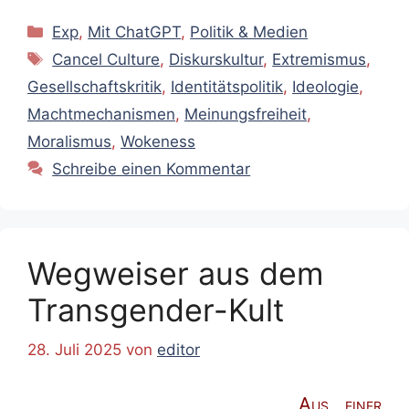
Kategorien
Exp
,
Mit ChatGPT
,
Politik & Medien
Schlagwörter
Cancel Culture
,
Diskurskultur
,
Extremismus
,
Gesellschaftskritik
,
Identitätspolitik
,
Ideologie
,
Machtmechanismen
,
Meinungsfreiheit
,
Moralismus
,
Wokeness
Schreibe einen Kommentar
Wegweiser aus dem
Transgender-Kult
28. Juli 2025
von
editor
Aus einer