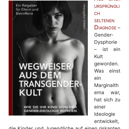
ursprüngli
ch
seltenen
Diagnose
–
Gender-
Dysphorie
– ist ein
Kult
geworden.
Was einst
ein
Marginalth
ema war,
hat sich zu
einer
Ideologie
entwickelt,
die Kinder und Jugendliche auf einen riskanten