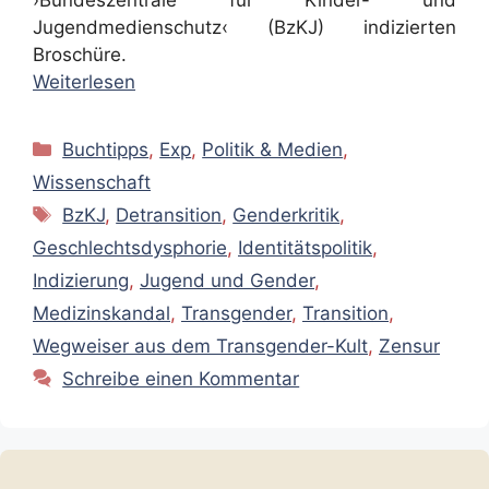
›Bundeszentrale für Kinder- und
Jugendmedienschutz‹ (BzKJ) indizierten
Broschüre.
Weiterlesen
Kategorien
Buchtipps
,
Exp
,
Politik & Medien
,
Wissenschaft
Schlagwörter
BzKJ
,
Detransition
,
Genderkritik
,
Geschlechtsdysphorie
,
Identitätspolitik
,
Indizierung
,
Jugend und Gender
,
Medizinskandal
,
Transgender
,
Transition
,
Wegweiser aus dem Transgender-Kult
,
Zensur
Schreibe einen Kommentar