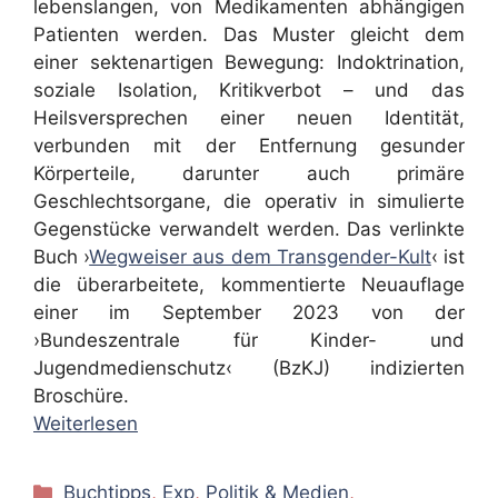
lebenslangen, von Medikamenten abhängigen
Patienten werden. Das Muster gleicht dem
einer sektenartigen Bewegung: Indoktrination,
soziale Isolation, Kritikverbot – und das
Heilsversprechen einer neuen Identität,
verbunden mit der Entfernung gesunder
Körperteile, darunter auch primäre
Geschlechtsorgane, die operativ in simulierte
Gegenstücke verwandelt werden. Das verlinkte
Buch ›
Wegweiser aus dem Transgender-Kult
‹ ist
die überarbeitete, kommentierte Neuauflage
einer im September 2023 von der
›Bundeszentrale für Kinder- und
Jugendmedienschutz‹ (BzKJ) indizierten
Broschüre.
Weiterlesen
Kategorien
Buchtipps
,
Exp
,
Politik & Medien
,