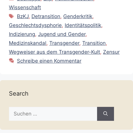
Wissenschaft
Schlagwörter
BzKJ
,
Detransition
,
Genderkritik
,
Geschlechtsdysphorie
,
Identitätspolitik
,
Indizierung
,
Jugend und Gender
,
Medizinskandal
,
Transgender
,
Transition
,
Wegweiser aus dem Transgender-Kult
,
Zensur
Schreibe einen Kommentar
Search
Suche
nach: