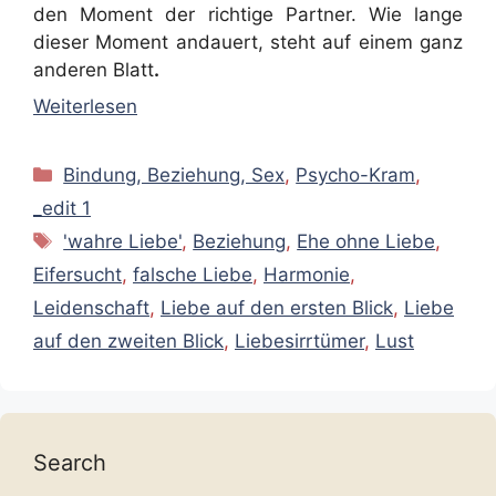
den Moment der richtige Partner. Wie lange
dieser Moment andauert, steht auf einem ganz
anderen Blatt
.
Weiterlesen
Kategorien
Bindung, Beziehung, Sex
,
Psycho-Kram
,
_edit 1
Schlagwörter
'wahre Liebe'
,
Beziehung
,
Ehe ohne Liebe
,
Eifersucht
,
falsche Liebe
,
Harmonie
,
Leidenschaft
,
Liebe auf den ersten Blick
,
Liebe
auf den zweiten Blick
,
Liebesirrtümer
,
Lust
Search