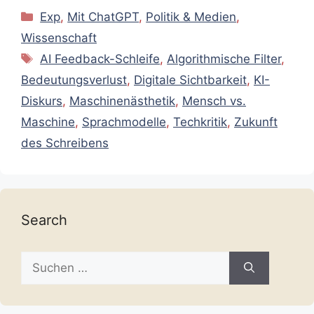
Kategorien
Exp
,
Mit ChatGPT
,
Politik & Medien
,
Wissenschaft
Schlagwörter
AI Feedback-Schleife
,
Algorithmische Filter
,
Bedeutungsverlust
,
Digitale Sichtbarkeit
,
KI-
Diskurs
,
Maschinenästhetik
,
Mensch vs.
Maschine
,
Sprachmodelle
,
Techkritik
,
Zukunft
des Schreibens
Search
Suche
nach: