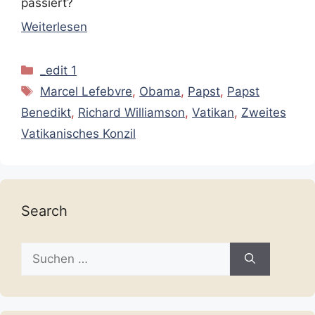
passiert?
Weiterlesen
Kategorien
_edit 1
Schlagwörter
Marcel Lefebvre
,
Obama
,
Papst
,
Papst
Benedikt
,
Richard Williamson
,
Vatikan
,
Zweites
Vatikanisches Konzil
Search
Suche
nach: