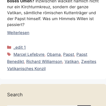
böses Omen?
Inzwischen wackelt nämlich nicht
nur ein Kirchturmkreuz, sondern der ganze
Vatikan, sämtliche römischen Kuttenträger und
der Papst himself. Was um Himmels Willen ist
passiert?
Weiterlesen
Kategorien
_edit 1
Schlagwörter
Marcel Lefebvre
,
Obama
,
Papst
,
Papst
Benedikt
,
Richard Williamson
,
Vatikan
,
Zweites
Vatikanisches Konzil
Search