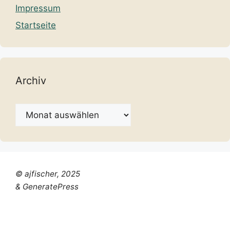
Impressum
Startseite
Archiv
Archiv
© ajfischer, 2025
& GeneratePress
Chinese (Simplified)
Dutch
English
French
German