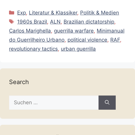
Kategorien
Exp
,
Literatur & Klassiker
,
Politik & Medien
Schlagwörter
1960s Brazil
,
ALN
,
Brazilian dictatorship
,
Carlos Marighella
,
guerrilla warfare
,
Minimanual
do Guerrilheiro Urbano
,
political violence
,
RAF
,
revolutionary tactics
,
urban guerrilla
Search
Suche
nach: