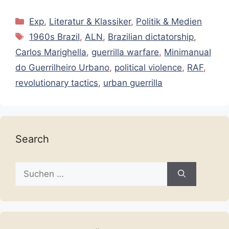
Kategorien
Exp
,
Literatur & Klassiker
,
Politik & Medien
Schlagwörter
1960s Brazil
,
ALN
,
Brazilian dictatorship
,
Carlos Marighella
,
guerrilla warfare
,
Minimanual
do Guerrilheiro Urbano
,
political violence
,
RAF
,
revolutionary tactics
,
urban guerrilla
Search
Suche
nach: