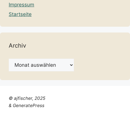
Impressum
Startseite
Archiv
Archiv
© ajfischer, 2025
& GeneratePress
Chinese (Simplified)
Dutch
English
French
German