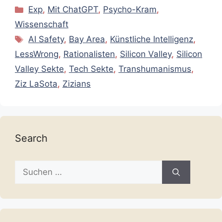
Kategorien
Exp
,
Mit ChatGPT
,
Psycho-Kram
,
Wissenschaft
Schlagwörter
AI Safety
,
Bay Area
,
Künstliche Intelligenz
,
LessWrong
,
Rationalisten
,
Silicon Valley
,
Silicon
Valley Sekte
,
Tech Sekte
,
Transhumanismus
,
Ziz LaSota
,
Zizians
Search
Suche
nach: