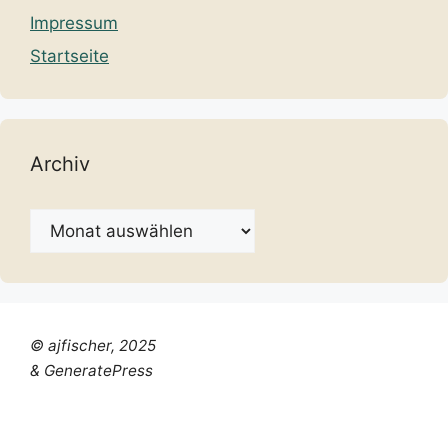
Impressum
Startseite
Archiv
Archiv
© ajfischer, 2025
& GeneratePress
Chinese (Simplified)
Dutch
English
French
German