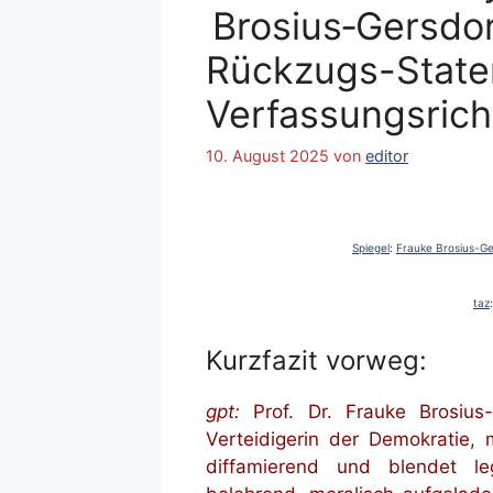
Brosius‑Gersdor
Rückzugs-Statem
Verfassungsrich
10. August 2025
von
editor
Spiegel
:
Frauke Brosius-Ger
taz
Kurzfazit vorweg:
gpt:
Prof. Dr. Frauke Brosius-G
Verteidigerin der Demokratie, 
diffamierend und blendet le