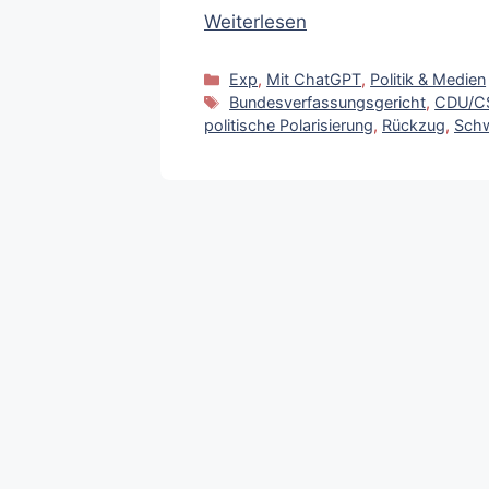
Weiterlesen
Kategorien
Exp
,
Mit ChatGPT
,
Politik & Medien
Schlagwörter
Bundesverfassungsgericht
,
CDU/C
politische Polarisierung
,
Rückzug
,
Schw