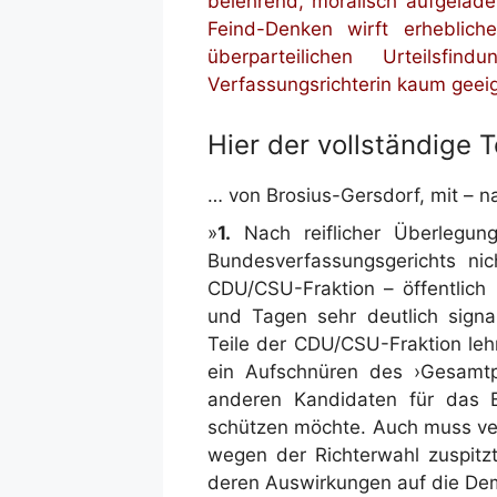
belehrend, moralisch aufgeladen
Feind-Denken wirft erhebliche
überparteilichen Urteilsf
Verfassungsrichterin kaum geei
Hier der vollständige 
… von Brosius-Gersdorf, mit – n
»
1.
Nach reiflicher Überlegung
Bundesverfassungsgerichts ni
CDU/CSU-Fraktion – öffentlich 
und Tagen sehr deutlich signal
Teile der CDU/CSU-Fraktion le
ein Aufschnüren des ›Gesamtp
anderen Kandidaten für das B
schützen möchte. Auch muss verh
wegen der Richterwahl zuspitzt
deren Auswirkungen auf die Dem