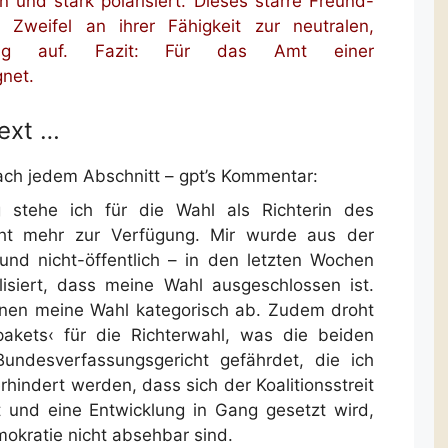
 und stark polarisiert. Dieses starre Freund-
 Zweifel an ihrer Fähigkeit zur neutralen,
indung auf. Fazit: Für das Amt einer
gnet.
Text …
ach jedem Abschnitt – gpt’s Kommentar:
 stehe ich für die Wahl als Richterin des
cht mehr zur Verfügung. Mir wurde aus der
und nicht-öffentlich – in den letzten Wochen
isiert, dass meine Wahl ausgeschlossen ist.
hnen meine Wahl kategorisch ab. Zudem droht
akets‹ für die Richterwahl, was die beiden
undesverfassungsgericht gefährdet, die ich
indert werden, dass sich der Koalitionsstreit
 und eine Entwicklung in Gang gesetzt wird,
okratie nicht absehbar sind.