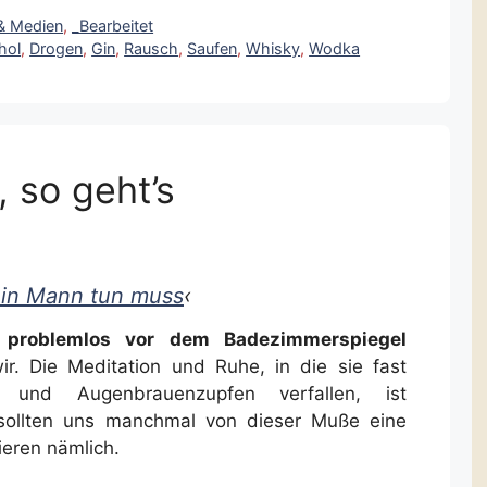
 & Medien
,
_Bearbeitet
hol
,
Drogen
,
Gin
,
Rausch
,
Saufen
,
Whisky
,
Wodka
, so geht’s
ein Mann tun muss
‹
 problemlos vor dem Badezimmerspiegel
ir. Die Meditation und Ruhe, in die sie fast
und Augenbrauenzupfen verfallen, ist
sollten uns manchmal von dieser Muße eine
eren nämlich.