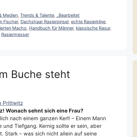
 & Medien
,
Trends & Talente
,
_Bearbeitet
n Fischer
,
Dachshaar Rasierpinsel
,
echte Rasierkline
,
vierten Macho
,
Handbuch für Männer
,
klassische Rasur
,
,
Rasiermesser
 im Buche steht
 Prittwitz
z! Wonach sehnt sich eine Frau?
lich nach einem ganzen Kerl! – Einem Mann
e und Tiefgang. Kernig sollte er sein, aber
. Stark – was sich nicht allein auf seine