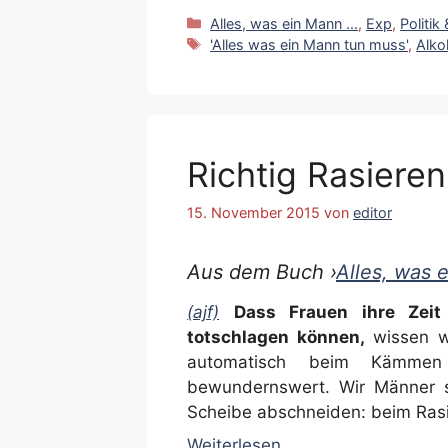
Kategorien
Alles, was ein Mann ...
,
Exp
,
Politik
Schlagwörter
'Alles was ein Mann tun muss'
,
Alko
Richtig Rasieren
15. November 2015
von
editor
Aus dem Buch ›
Alles, was 
(ajf)
Dass Frauen ihre Zeit
totschlagen können,
wissen w
automatisch beim Kämmen 
bewundernswert. Wir Männer 
Scheibe abschneiden: beim Rasi
Weiterlesen