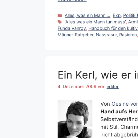
Kategorien
Alles, was ein Mann ...
,
Exp
,
Politik
Schlagwörter
'Alles was ein Mann tun muss'
,
Armi
Funda Vanroy
,
Handbuch für den kulti
Männer-Ratgeber
,
Nassrasur
,
Rasieren
Ein Kerl, wie er
4. Dezember 2009
von
editor
Von
Gesine von
Hand aufs Her
Selbstverständ
mit Stil, Charm
nicht abgebrüht