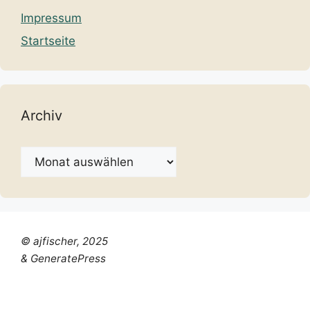
Impressum
Startseite
Archiv
Archiv
© ajfischer, 2025
& GeneratePress
Chinese (Simplified)
Dutch
English
French
German