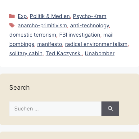
Kategorien
Exp
,
Politik & Medien
,
Psycho-Kram
Schlagwörter
anarcho-primitivism
,
anti-technology
,
domestic terrorism
,
FBI investigation
,
mail
bombings
,
manifesto
,
radical environmentalism
,
solitary cabin
,
Ted Kaczynski
,
Unabomber
Search
Suche
nach: