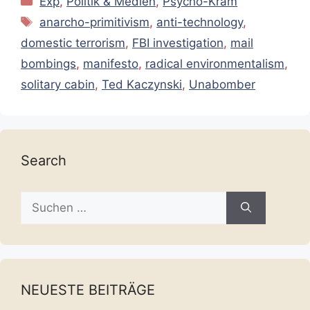
Exp
,
Politik & Medien
,
Psycho-Kram
Schlagwörter
anarcho-primitivism
,
anti-technology
,
domestic terrorism
,
FBI investigation
,
mail
bombings
,
manifesto
,
radical environmentalism
,
solitary cabin
,
Ted Kaczynski
,
Unabomber
Search
Suche
nach:
NEUESTE BEITRÄGE