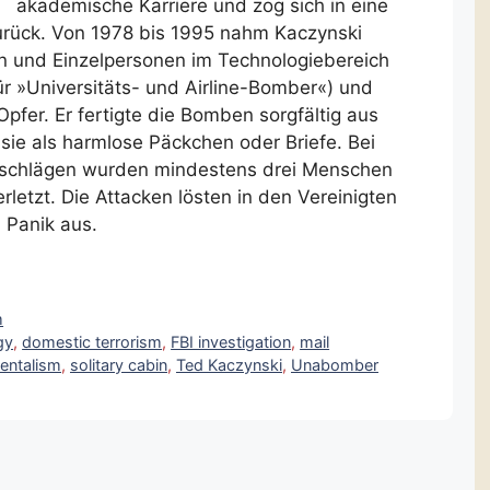
akademische Karriere und zog sich in eine
urück. Von 1978 bis 1995 nahm Kaczynski
en und Einzelpersonen im Technologiebereich
ür »Universitäts- und Airline-Bomber«) und
pfer. Er fertigte die Bomben sorgfältig aus
 sie als harmlose Päckchen oder Briefe. Bei
schlägen wurden mindestens drei Menschen
letzt. Die Attacken lösten in den Vereinigten
 Panik aus.
m
gy
,
domestic terrorism
,
FBI investigation
,
mail
mentalism
,
solitary cabin
,
Ted Kaczynski
,
Unabomber