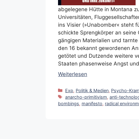
abgelegene Hütte in Montana z
Universitäten, Fluggesellschaft
ins Visier (»Unabomber« steht f
schickte Sprengkörper an seine O
gängigen Materialien und tarnte
den 16 bekannt gewordenen An
getötet und Dutzende weitere ver
Staaten phasenweise Angst und
Weiterlesen
Kategorien
Exp
,
Politik & Medien
,
Psycho-Kra
Schlagwörter
anarcho-primitivism
,
anti-technolo
bombings
,
manifesto
,
radical environ