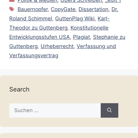
Politik & Medien
,
Übers Schreiben
,
_edit 1
Schlagwörter
Bauernopfer
,
CopyGate
,
Dissertation
,
Dr.
Roland Schimmel
,
GuttenPlag Wiki
,
Karl-
Theodor zu Guttenberg
,
Konstitutionelle
Entwicklungsstufen USA
,
Plagiat
,
Stephanie zu
Guttenberg
,
Urheberrecht
,
Verfassung und
Verfassungsvertrag
Search
Suche
nach: