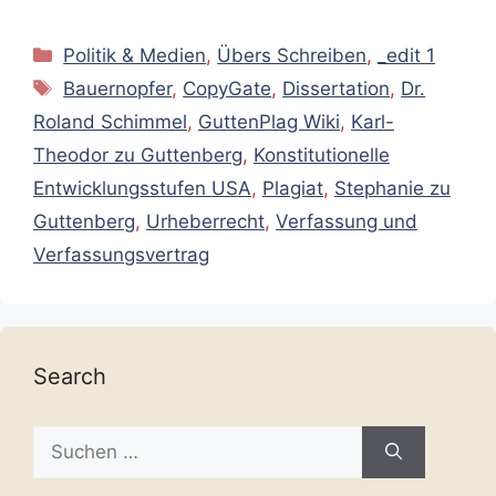
Kategorien
Politik & Medien
,
Übers Schreiben
,
_edit 1
Schlagwörter
Bauernopfer
,
CopyGate
,
Dissertation
,
Dr.
Roland Schimmel
,
GuttenPlag Wiki
,
Karl-
Theodor zu Guttenberg
,
Konstitutionelle
Entwicklungsstufen USA
,
Plagiat
,
Stephanie zu
Guttenberg
,
Urheberrecht
,
Verfassung und
Verfassungsvertrag
Search
Suche
nach: