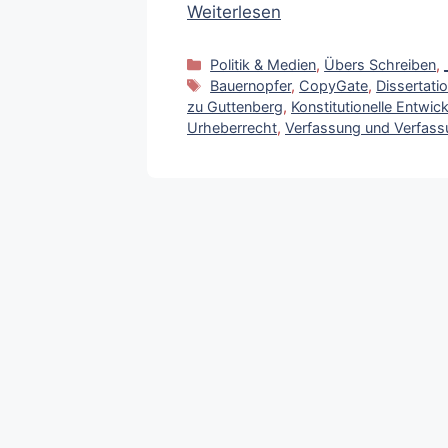
Weiterlesen
Kategorien
Politik & Medien
,
Übers Schreiben
,
Schlagwörter
Bauernopfer
,
CopyGate
,
Dissertati
zu Guttenberg
,
Konstitutionelle Entwi
Urheberrecht
,
Verfassung und Verfass