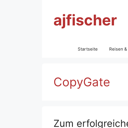
Zum
Inhalt
ajfischer
springen
Startseite
Reisen &
CopyGate
Zum erfolgreiche