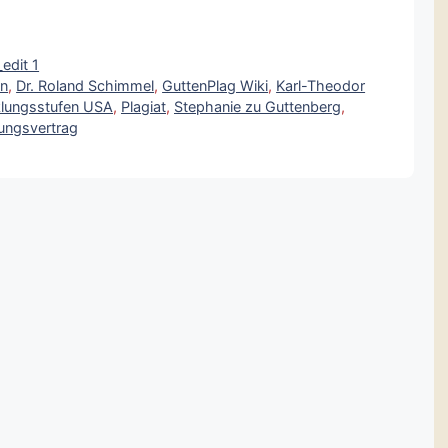
_edit 1
on
,
Dr. Roland Schimmel
,
GuttenPlag Wiki
,
Karl-Theodor
cklungsstufen USA
,
Plagiat
,
Stephanie zu Guttenberg
,
ungsvertrag