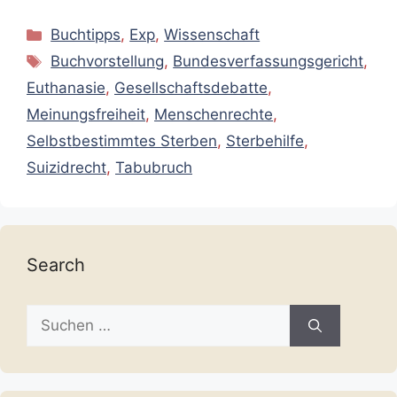
Kategorien
Buchtipps
,
Exp
,
Wissenschaft
Schlagwörter
Buchvorstellung
,
Bundesverfassungsgericht
,
Euthanasie
,
Gesellschaftsdebatte
,
Meinungsfreiheit
,
Menschenrechte
,
Selbstbestimmtes Sterben
,
Sterbehilfe
,
Suizidrecht
,
Tabubruch
Search
Suche
nach: