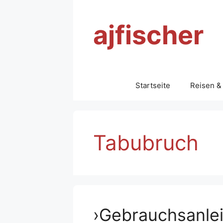
Zum
Inhalt
ajfischer
springen
Startseite
Reisen &
Tabubruch
›Gebrauchsanlei