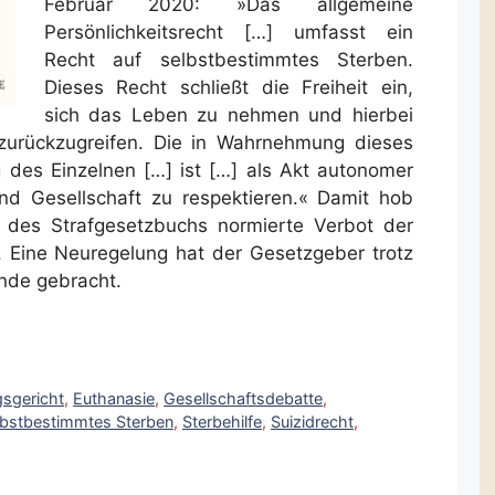
Februar 2020: »Das allgemeine
Persönlichkeitsrecht […] umfasst ein
Recht auf selbstbestimmtes Sterben.
Dieses Recht schließt die Freiheit ein,
sich das Leben zu nehmen und hierbei
er zurückzugreifen. Die in Wahrnehmung dieses
 des Einzelnen […] ist […] als Akt autonomer
d Gesellschaft zu respektieren.« Damit hob
 des Strafgesetzbuchs normierte Verbot der
. Eine Neuregelung hat der Gesetzgeber trotz
ande gebracht.
sgericht
,
Euthanasie
,
Gesellschaftsdebatte
,
lbstbestimmtes Sterben
,
Sterbehilfe
,
Suizidrecht
,