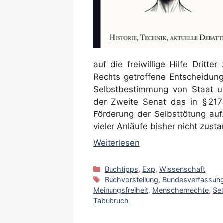
auf die freiwillige Hilfe Dritt
Rechts getroffene Entscheidung
Selbstbestimmung von Staat un
der Zweite Senat das in § 217
Förderung der Selbsttötung auf
vieler Anläufe bisher nicht zust
Weiterlesen
Kategorien
Buchtipps
,
Exp
,
Wissenschaft
Schlagwörter
Buchvorstellung
,
Bundesverfassung
Meinungsfreiheit
,
Menschenrechte
,
Se
Tabubruch