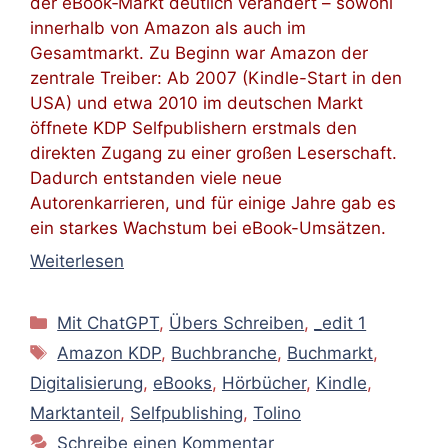
der eBook‑Markt deutlich verändert – sowohl
innerhalb von Amazon als auch im
Gesamtmarkt. Zu Beginn war Amazon der
zentrale Treiber: Ab 2007 (Kindle-Start in den
USA) und etwa 2010 im deutschen Markt
öffnete KDP Selfpublishern erstmals den
direkten Zugang zu einer großen Leserschaft.
Dadurch entstanden viele neue
Autorenkarrieren, und für einige Jahre gab es
ein starkes Wachstum bei eBook-Umsätzen.
Weiterlesen
Kategorien
Mit ChatGPT
,
Übers Schreiben
,
_edit 1
Schlagwörter
Amazon KDP
,
Buchbranche
,
Buchmarkt
,
Digitalisierung
,
eBooks
,
Hörbücher
,
Kindle
,
Marktanteil
,
Selfpublishing
,
Tolino
Schreibe einen Kommentar