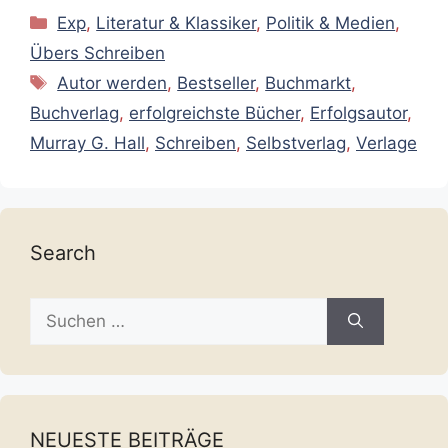
Kategorien
Exp
,
Literatur & Klassiker
,
Politik & Medien
,
Übers Schreiben
Schlagwörter
Autor werden
,
Bestseller
,
Buchmarkt
,
Buchverlag
,
erfolgreichste Bücher
,
Erfolgsautor
,
Murray G. Hall
,
Schreiben
,
Selbstverlag
,
Verlage
Search
Suche
nach:
NEUESTE BEITRÄGE