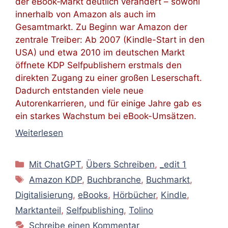
der eBook‑Markt deutlich verändert – sowohl
innerhalb von Amazon als auch im
Gesamtmarkt. Zu Beginn war Amazon der
zentrale Treiber: Ab 2007 (Kindle-Start in den
USA) und etwa 2010 im deutschen Markt
öffnete KDP Selfpublishern erstmals den
direkten Zugang zu einer großen Leserschaft.
Dadurch entstanden viele neue
Autorenkarrieren, und für einige Jahre gab es
ein starkes Wachstum bei eBook-Umsätzen.
Weiterlesen
Kategorien
Mit ChatGPT
,
Übers Schreiben
,
_edit 1
Schlagwörter
Amazon KDP
,
Buchbranche
,
Buchmarkt
,
Digitalisierung
,
eBooks
,
Hörbücher
,
Kindle
,
Marktanteil
,
Selfpublishing
,
Tolino
Schreibe einen Kommentar