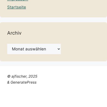
Startseite
Archiv
Archiv
© ajfischer, 2025
& GeneratePress
Chinese (Simplified)
Dutch
English
French
German
Italian
Portuguese
Russian
Spanish