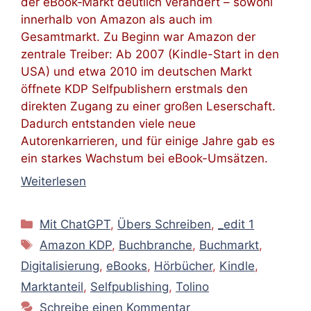
der eBook‑Markt deutlich verändert – sowohl
innerhalb von Amazon als auch im
Gesamtmarkt. Zu Beginn war Amazon der
zentrale Treiber: Ab 2007 (Kindle-Start in den
USA) und etwa 2010 im deutschen Markt
öffnete KDP Selfpublishern erstmals den
direkten Zugang zu einer großen Leserschaft.
Dadurch entstanden viele neue
Autorenkarrieren, und für einige Jahre gab es
ein starkes Wachstum bei eBook-Umsätzen.
Weiterlesen
Kategorien
Mit ChatGPT
,
Übers Schreiben
,
_edit 1
Schlagwörter
Amazon KDP
,
Buchbranche
,
Buchmarkt
,
Digitalisierung
,
eBooks
,
Hörbücher
,
Kindle
,
Marktanteil
,
Selfpublishing
,
Tolino
Schreibe einen Kommentar