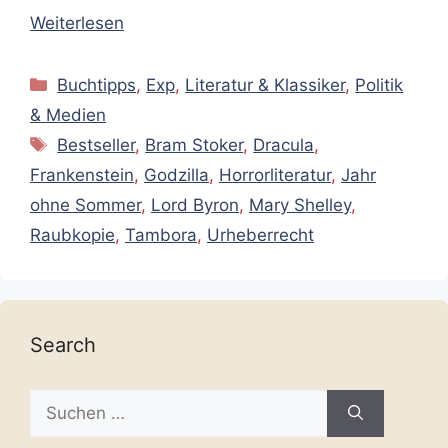
Weiterlesen
Kategorien
Buchtipps
,
Exp
,
Literatur & Klassiker
,
Politik
& Medien
Schlagwörter
Bestseller
,
Bram Stoker
,
Dracula
,
Frankenstein
,
Godzilla
,
Horrorliteratur
,
Jahr
ohne Sommer
,
Lord Byron
,
Mary Shelley
,
Raubkopie
,
Tambora
,
Urheberrecht
Search
Suche
nach: