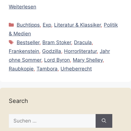
Weiterlesen
Kategorien
Buchtipps
,
Exp
,
Literatur & Klassiker
,
Politik
& Medien
Schlagwörter
Bestseller
,
Bram Stoker
,
Dracula
,
Frankenstein
,
Godzilla
,
Horrorliteratur
,
Jahr
ohne Sommer
,
Lord Byron
,
Mary Shelley
,
Raubkopie
,
Tambora
,
Urheberrecht
Search
Suche
nach: