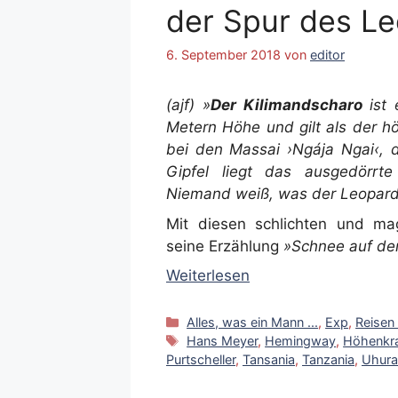
der Spur des L
6. September 2018
von
editor
(ajf)
»
Der Kilimandscharo
ist 
Metern Höhe und gilt als der hö
bei den Massai ›Ngája Ngai‹, 
Gipfel liegt das ausgedörrt
Niemand weiß, was der Leopard 
Mit diesen schlichten und m
seine Erzählung
»Schnee auf de
Weiterlesen
Kategorien
Alles, was ein Mann ...
,
Exp
,
Reisen
Schlagwörter
Hans Meyer
,
Hemingway
,
Höhenkra
Purtscheller
,
Tansania
,
Tanzania
,
Uhura