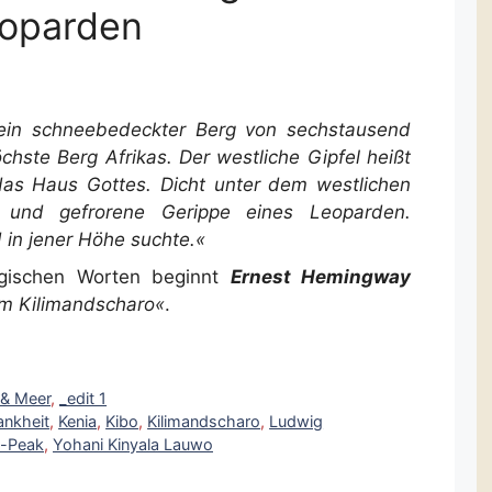
eoparden
ein schneebedeckter Berg von sechstausend
chste Berg Afrikas. Der westliche Gipfel heißt
das Haus Gottes. Dicht unter dem westlichen
e und gefrorene Gerippe eines Leoparden.
in jener Höhe suchte.«
agischen Worten beginnt
Ernest Hemingway
m Kilimandscharo«
.
 & Meer
,
_edit 1
nkheit
,
Kenia
,
Kibo
,
Kilimandscharo
,
Ludwig
-Peak
,
Yohani Kinyala Lauwo