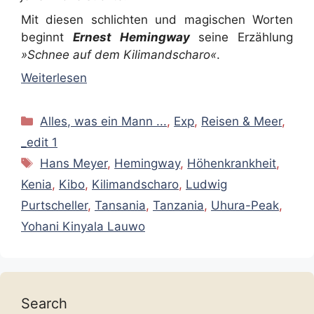
Mit diesen schlichten und magischen Worten
beginnt
Ernest Hemingway
seine Erzählung
»Schnee auf dem Kilimandscharo«
.
Weiterlesen
Kategorien
Alles, was ein Mann ...
,
Exp
,
Reisen & Meer
,
_edit 1
Schlagwörter
Hans Meyer
,
Hemingway
,
Höhenkrankheit
,
Kenia
,
Kibo
,
Kilimandscharo
,
Ludwig
Purtscheller
,
Tansania
,
Tanzania
,
Uhura-Peak
,
Yohani Kinyala Lauwo
Search