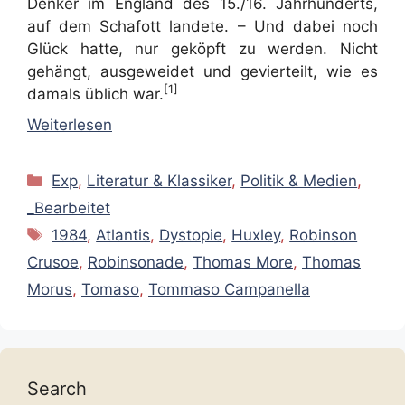
Denker im England des 15./16. Jahrhunderts,
auf dem Schafott landete. – Und dabei noch
Glück hatte, nur geköpft zu werden. Nicht
gehängt, ausgeweidet und gevierteilt, wie es
[1]
damals üblich war.
Weiterlesen
Kategorien
Exp
,
Literatur & Klassiker
,
Politik & Medien
,
_Bearbeitet
Schlagwörter
1984
,
Atlantis
,
Dystopie
,
Huxley
,
Robinson
Crusoe
,
Robinsonade
,
Thomas More
,
Thomas
Morus
,
Tomaso
,
Tommaso Campanella
Search