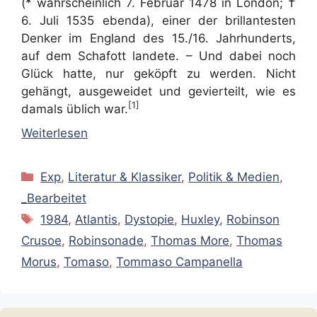
(* wahrscheinlich 7. Februar 1478 in London; †
6. Juli 1535 ebenda), einer der brillantesten
Denker im England des 15./16. Jahrhunderts,
auf dem Schafott landete. – Und dabei noch
Glück hatte, nur geköpft zu werden. Nicht
gehängt, ausgeweidet und gevierteilt, wie es
[1]
damals üblich war.
Weiterlesen
Kategorien
Exp
,
Literatur & Klassiker
,
Politik & Medien
,
_Bearbeitet
Schlagwörter
1984
,
Atlantis
,
Dystopie
,
Huxley
,
Robinson
Crusoe
,
Robinsonade
,
Thomas More
,
Thomas
Morus
,
Tomaso
,
Tommaso Campanella