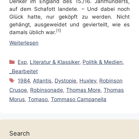
Denker im England des 15./16. Jahrhunderts,
auf dem Schafott landete. – Und dabei noch
Glück hatte, nur geköpft zu werden. Nicht
gehängt, ausgeweidet und gevierteilt, wie es
[1]
damals üblich war.
Weiterlesen
Kategorien
Exp
,
Literatur & Klassiker
,
Politik & Medien
,
_Bearbeitet
Schlagwörter
1984
,
Atlantis
,
Dystopie
,
Huxley
,
Robinson
Crusoe
,
Robinsonade
,
Thomas More
,
Thomas
Morus
,
Tomaso
,
Tommaso Campanella
Search