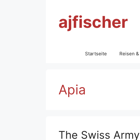
Zum
Inhalt
ajfischer
springen
Startseite
Reisen &
Apia
The Swiss Army