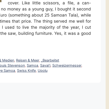
cover. Like little scissors, a file, a can-
no money as a young guy, I bought it second
 Euro (something about 25 Samoan Tala), while
times that price. The thing served me well for
I used to live the majority of the year, I cut
he saw, building furniture. Yes, it was a good
 & Medien
,
Reisen & Meer
,
_Bearbeitet
Louis Stevenson
,
Samoa
,
Savai’i
,
Schweizermesser
,
ve Samoa
,
Swiss Knife
,
Upolu