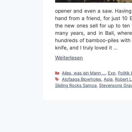
opener and even a saw. Having 
hand from a friend, for just 10
the new ones sell for up to ten 
many years, and in Bali, where 
hundreds of bamboo-piles with t
knife, and I truly loved it …
Weiterlesen
Kategorien
Alles, was ein Mann ...
,
Exp
,
Politik
Schlagwörter
Alofaaga Blowholes
,
Apia
,
Robert 
Sliding Rocks Samoa
,
Stevensons Gra