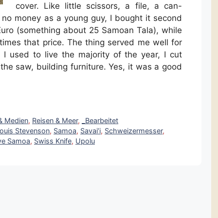
cover. Like little scissors, a file, a can-
no money as a young guy, I bought it second
 Euro (something about 25 Samoan Tala), while
times that price. The thing served me well for
I used to live the majority of the year, I cut
he saw, building furniture. Yes, it was a good
 & Medien
,
Reisen & Meer
,
_Bearbeitet
Louis Stevenson
,
Samoa
,
Savai’i
,
Schweizermesser
,
ve Samoa
,
Swiss Knife
,
Upolu