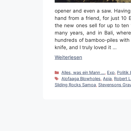
opener and even a saw. Having 
hand from a friend, for just 10
the new ones sell for up to ten 
many years, and in Bali, where 
hundreds of bamboo-piles with t
knife, and I truly loved it …
Weiterlesen
Kategorien
Alles, was ein Mann ...
,
Exp
,
Politik
Schlagwörter
Alofaaga Blowholes
,
Apia
,
Robert 
Sliding Rocks Samoa
,
Stevensons Gra