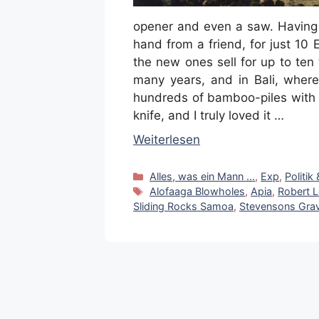
opener and even a saw. Having 
hand from a friend, for just 10
the new ones sell for up to ten 
many years, and in Bali, where 
hundreds of bamboo-piles with t
knife, and I truly loved it …
Weiterlesen
Kategorien
Alles, was ein Mann ...
,
Exp
,
Politik
Schlagwörter
Alofaaga Blowholes
,
Apia
,
Robert 
Sliding Rocks Samoa
,
Stevensons Gra