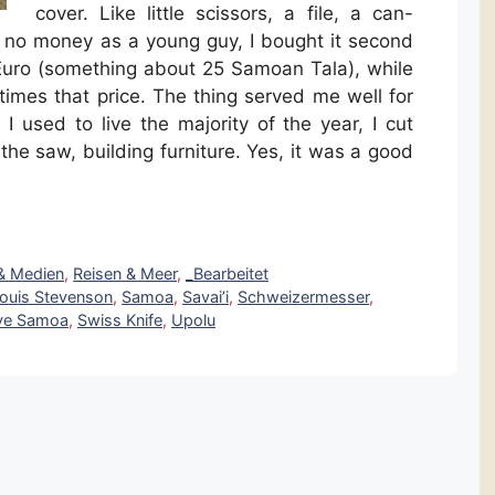
cover. Like little scissors, a file, a can-
no money as a young guy, I bought it second
 Euro (something about 25 Samoan Tala), while
times that price. The thing served me well for
I used to live the majority of the year, I cut
he saw, building furniture. Yes, it was a good
 & Medien
,
Reisen & Meer
,
_Bearbeitet
Louis Stevenson
,
Samoa
,
Savai’i
,
Schweizermesser
,
ve Samoa
,
Swiss Knife
,
Upolu