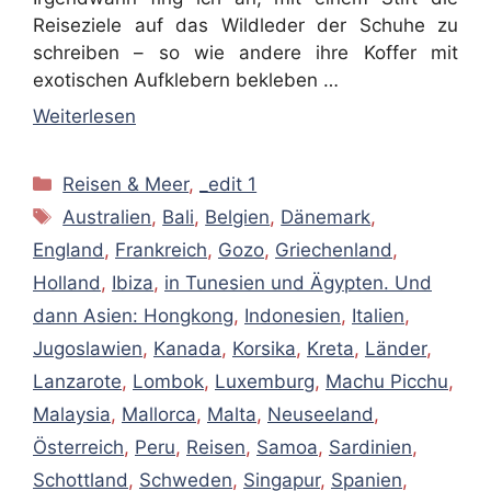
Reiseziele auf das Wildleder der Schuhe zu
schreiben – so wie andere ihre Koffer mit
exotischen Aufklebern bekleben …
Weiterlesen
Kategorien
Reisen & Meer
,
_edit 1
Schlagwörter
Australien
,
Bali
,
Belgien
,
Dänemark
,
England
,
Frankreich
,
Gozo
,
Griechenland
,
Holland
,
Ibiza
,
in Tunesien und Ägypten. Und
dann Asien: Hongkong
,
Indonesien
,
Italien
,
Jugoslawien
,
Kanada
,
Korsika
,
Kreta
,
Länder
,
Lanzarote
,
Lombok
,
Luxemburg
,
Machu Picchu
,
Malaysia
,
Mallorca
,
Malta
,
Neuseeland
,
Österreich
,
Peru
,
Reisen
,
Samoa
,
Sardinien
,
Schottland
,
Schweden
,
Singapur
,
Spanien
,