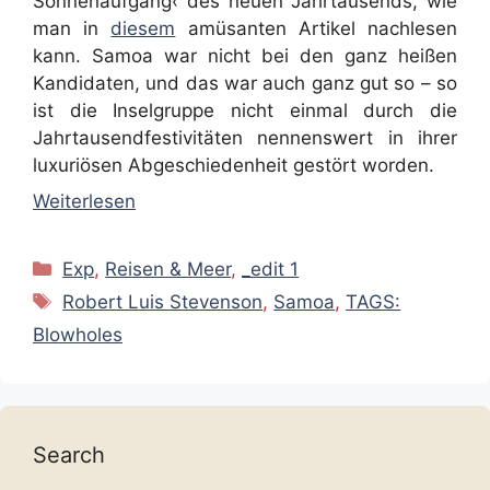
Sonnenaufgang‹ des neuen Jahrtausends, wie
man in
diesem
amüsanten Artikel nachlesen
kann. Samoa war nicht bei den ganz heißen
Kandidaten, und das war auch ganz gut so – so
ist die Inselgruppe nicht einmal durch die
Jahrtausendfestivitäten nennenswert in ihrer
luxuriösen Abgeschiedenheit gestört worden.
Weiterlesen
Kategorien
Exp
,
Reisen & Meer
,
_edit 1
Schlagwörter
Robert Luis Stevenson
,
Samoa
,
TAGS:
Blowholes
Search