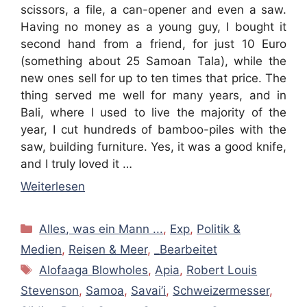
scissors, a file, a can-opener and even a saw.
Having no money as a young guy, I bought it
second hand from a friend, for just 10 Euro
(something about 25 Samoan Tala), while the
new ones sell for up to ten times that price. The
thing served me well for many years, and in
Bali, where I used to live the majority of the
year, I cut hundreds of bamboo-piles with the
saw, building furniture. Yes, it was a good knife,
and I truly loved it …
Weiterlesen
Kategorien
Alles, was ein Mann ...
,
Exp
,
Politik &
Medien
,
Reisen & Meer
,
_Bearbeitet
Schlagwörter
Alofaaga Blowholes
,
Apia
,
Robert Louis
Stevenson
,
Samoa
,
Savai’i
,
Schweizermesser
,