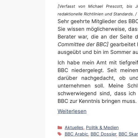
[Verfasst von Michael Prescott, bis
redaktionelle Richtlinien und Standards. /
Sehr geehrte Mitglieder des BB
Sie wissen möglicherweise, das
Berater war, die an der Seite
Committee der BBC]
gearbeitet 
ausgeübt und bin im Sommer a
Ich habe mein Amt mit tiefgrei
BBC niedergelegt. Seit meine
darüber nachgedacht, ob und
unternehmen soll. Meine Sch
schwerwiegend sind, dass ich s
BBC zur Kenntnis bringen muss.
Weiterlesen
Kategorien
Aktuelles
,
Politik & Medien
Schlagwörter
BBC Arabic
,
BBC Dossier
,
BBC Skan