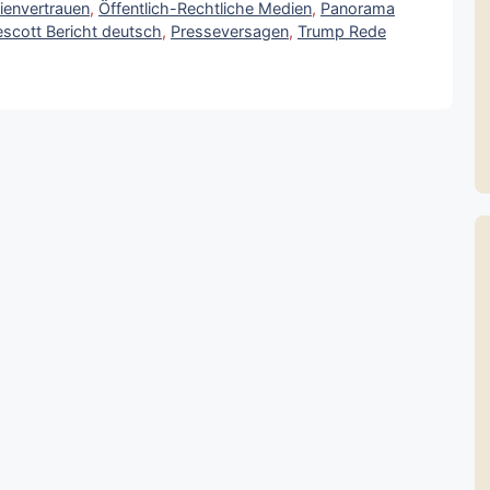
envertrauen
,
Öffentlich-Rechtliche Medien
,
Panorama
escott Bericht deutsch
,
Presseversagen
,
Trump Rede