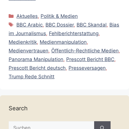
Kategorien
Aktuelles
,
Politik & Medien
Schlagwörter
BBC Arabic
,
BBC Dossier
,
BBC Skandal
,
Bias
im Journalismus
,
Fehlberichterstattung
,
Medienkritik
,
Medienmanipulation
,
Medienvertrauen
,
Öffentlich-Rechtliche Medien
,
Panorama Manipulation
,
Prescott Bericht BBC
,
Prescott Bericht deutsch
,
Presseversagen
,
Trump Rede Schnitt
Search
Suche