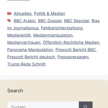
Kategorien
Aktuelles
,
Politik & Medien
Schlagwörter
BBC Arabic
,
BBC Dossier
,
BBC Skandal
,
Bias
im Journalismus
,
Fehlberichterstattung
,
Medienkritik
,
Medienmanipulation
,
Medienvertrauen
,
Öffentlich-Rechtliche Medien
,
Panorama Manipulation
,
Prescott Bericht BBC
,
Prescott Bericht deutsch
,
Presseversagen
,
Trump Rede Schnitt
Search
Suche