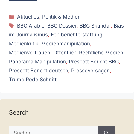
Kategorien
Aktuelles
,
Politik & Medien
Schlagwörter
BBC Arabic
,
BBC Dossier
,
BBC Skandal
,
Bias
im Journalismus
,
Fehlberichterstattung
,
Medienkritik
,
Medienmanipulation
,
Medienvertrauen
,
Öffentlich-Rechtliche Medien
,
Panorama Manipulation
,
Prescott Bericht BBC
,
Prescott Bericht deutsch
,
Presseversagen
,
Trump Rede Schnitt
Search
Suche