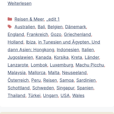
Weiterlesen
Kategorien
Reisen & Meer
,
_edit 1
Schlagwörter
Australien
,
Bali
,
Belgien
,
Dänemark
,
England
,
Frankreich
,
Gozo
,
Griechenland
,
Holland
,
Ibiza
,
in Tunesien und Ägypten. Und
dann Asien: Hongkong
,
Indonesien
,
Italien
,
Jugoslawien
,
Kanada
,
Korsika
,
Kreta
,
Länder
,
Lanzarote
,
Lombok
,
Luxemburg
,
Machu Picchu
,
Malaysia
,
Mallorca
,
Malta
,
Neuseeland
,
Österreich
,
Peru
,
Reisen
,
Samoa
,
Sardinien
,
Schottland
,
Schweden
,
Singapur
,
Spanien
,
Thailand
,
Türkei
,
Ungarn
,
USA
,
Wales