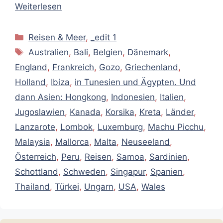
Weiterlesen
Kategorien
Reisen & Meer
,
_edit 1
Schlagwörter
Australien
,
Bali
,
Belgien
,
Dänemark
,
England
,
Frankreich
,
Gozo
,
Griechenland
,
Holland
,
Ibiza
,
in Tunesien und Ägypten. Und
dann Asien: Hongkong
,
Indonesien
,
Italien
,
Jugoslawien
,
Kanada
,
Korsika
,
Kreta
,
Länder
,
Lanzarote
,
Lombok
,
Luxemburg
,
Machu Picchu
,
Malaysia
,
Mallorca
,
Malta
,
Neuseeland
,
Österreich
,
Peru
,
Reisen
,
Samoa
,
Sardinien
,
Schottland
,
Schweden
,
Singapur
,
Spanien
,
Thailand
,
Türkei
,
Ungarn
,
USA
,
Wales