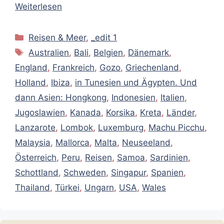
Weiterlesen
Kategorien
Reisen & Meer
,
_edit 1
Schlagwörter
Australien
,
Bali
,
Belgien
,
Dänemark
,
England
,
Frankreich
,
Gozo
,
Griechenland
,
Holland
,
Ibiza
,
in Tunesien und Ägypten. Und
dann Asien: Hongkong
,
Indonesien
,
Italien
,
Jugoslawien
,
Kanada
,
Korsika
,
Kreta
,
Länder
,
Lanzarote
,
Lombok
,
Luxemburg
,
Machu Picchu
,
Malaysia
,
Mallorca
,
Malta
,
Neuseeland
,
Österreich
,
Peru
,
Reisen
,
Samoa
,
Sardinien
,
Schottland
,
Schweden
,
Singapur
,
Spanien
,
Thailand
,
Türkei
,
Ungarn
,
USA
,
Wales