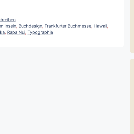
hreiben
n Inseln
,
Buchdesign
,
Frankfurter Buchmesse
,
Hawaii
,
ka
,
Rapa Nui
,
Typographie