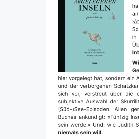
ha
an
›
A
Sc
i
Üb
In
W
Ge
hier vorgelegt hat, sondern ein
und der verborgenen Schatzkart
sich vor, verstreut über die
subjektive Auswahl der Skurrili
(Süd-)See-Episoden. Allen ge
Buches ankündigt: »Fünfzig Ins
sein werde.« Und, wie Judith S
niemals sein will.