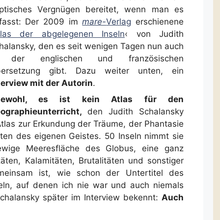
ptisches Vergnügen bereitet, wenn man es
fasst: Der 2009 im
mare-
Verlag
erschienene
tlas der abgelegenen Inseln
‹ von Judith
halansky, den es seit wenigen Tagen nun auch
n der englischen und französischen
ersetzung gibt. Dazu weiter unten, ein
terview mit der Autorin
.
iewohl, es ist kein Atlas für den
ographieunterricht,
den Judith Schalansky
 Atlas zur Erkundung der Träume, der Phantasie
en des eigenen Geistes. 50 Inseln nimmt sie
 ewige Meeresfläche des Globus, eine ganz
täten, Kalamitäten, Brutalitäten und sonstiger
meinsam ist, wie schon der Untertitel des
eln, auf denen ich nie war und auch niemals
chalansky später im Interview bekennt:
Auch