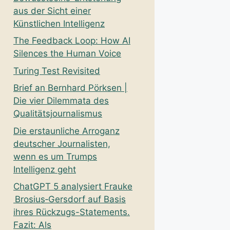
aus der Sicht einer
Künstlichen Intelligenz
The Feedback Loop: How AI
Silences the Human Voice
Turing Test Revisited
Brief an Bernhard Pörksen |
Die vier Dilemmata des
Qualitätsjournalismus
Die erstaunliche Arroganz
deutscher Journalisten,
wenn es um Trumps
Intelligenz geht
ChatGPT 5 analysiert Frauke
Brosius‑Gersdorf auf Basis
ihres Rückzugs-Statements.
Fazit: Als