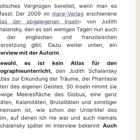
ptisches Vergnügen bereitet, wenn man es
fasst: Der 2009 im
mare-
Verlag
erschienene
tlas der abgelegenen Inseln
‹ von Judith
halansky, den es seit wenigen Tagen nun auch
n der englischen und französischen
ersetzung gibt. Dazu weiter unten, ein
terview mit der Autorin
.
iewohl, es ist kein Atlas für den
ographieunterricht,
den Judith Schalansky
 Atlas zur Erkundung der Träume, der Phantasie
en des eigenen Geistes. 50 Inseln nimmt sie
 ewige Meeresfläche des Globus, eine ganz
täten, Kalamitäten, Brutalitäten und sonstiger
meinsam ist, wie schon der Untertitel des
eln, auf denen ich nie war und auch niemals
chalansky später im Interview bekennt:
Auch