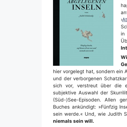
ha
an
›
A
Sc
i
Üb
In
W
Ge
hier vorgelegt hat, sondern ein
und der verborgenen Schatzkart
sich vor, verstreut über die
subjektive Auswahl der Skurrili
(Süd-)See-Episoden. Allen ge
Buches ankündigt: »Fünfzig Ins
sein werde.« Und, wie Judith S
niemals sein will.