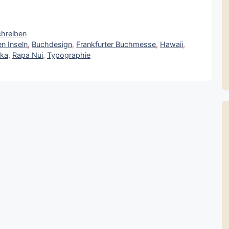
hreiben
n Inseln
,
Buchdesign
,
Frankfurter Buchmesse
,
Hawaii
,
ka
,
Rapa Nui
,
Typographie