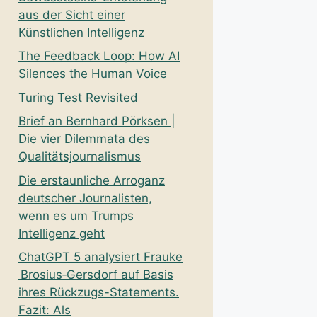
aus der Sicht einer
Künstlichen Intelligenz
The Feedback Loop: How AI
Silences the Human Voice
Turing Test Revisited
Brief an Bernhard Pörksen |
Die vier Dilemmata des
Qualitätsjournalismus
Die erstaunliche Arroganz
deutscher Journalisten,
wenn es um Trumps
Intelligenz geht
ChatGPT 5 analysiert Frauke
Brosius‑Gersdorf auf Basis
ihres Rückzugs-Statements.
Fazit: Als