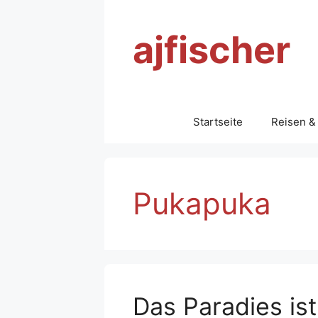
Zum
Inhalt
ajfischer
springen
Startseite
Reisen &
Pukapuka
Das Paradies ist