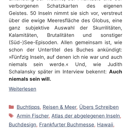
verborgenen Schatzkarten des eigenen
Geistes. 50 Inseln nimmt sie sich vor, verstreut
über die ewige Meeresfläche des Globus, eine
ganz subjektive Auswahl der Skurrilitäten,
Kalamitäten, Brutalitäten und sonstiger
(Süd-)See-Episoden. Allen gemeinsam ist, wie
schon der Untertitel des Buches ankündigt:
»Fünfzig Inseln, auf denen ich nie war und auch
niemals sein werde.« Und, wie Judith
Schalansky später im Interview bekennt:
Auch
niemals sein will.
Weiterlesen
Kategorien
Buchtipps
,
Reisen & Meer
,
Übers Schreiben
Schlagwörter
Armin Fischer
,
Atlas der abgelegenen Inseln
,
Buchdesign
,
Frankfurter Buchmesse
,
Hawaii
,