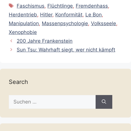
Schlagwörter
Faschismus
,
Flüchtlinge
,
Fremdenhass
,
Herdentrieb
,
Hitler
,
Konformität
,
Le Bon
,
Manipulation
,
Massenpsychologie
,
Volksseele
,
Xenophobie
200 Jahre Frankenstein
Sun Tsu: Wahrhaft siegt, wer nicht kämpft
Search
Suche
nach: