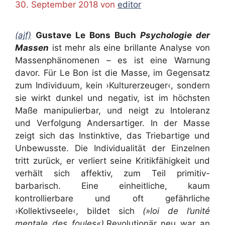
30. September 2018
von
editor
(ajf)
Gustave Le Bons Buch
Psychologie der
Massen
ist mehr als eine brillante Analyse von
Massenphänomenen – es ist eine Warnung
davor. Für Le Bon ist die Masse, im Gegensatz
zum Individuum, kein ›Kulturerzeuger‹, sondern
sie wirkt dunkel und negativ, ist im höchsten
Maße manipulierbar, und neigt zu Intoleranz
und Verfolgung Andersartiger. In der Masse
zeigt sich das Instinktive, das Triebartige und
Unbewusste. Die Individualität der Einzelnen
tritt zurück, er verliert seine Kritikfähigkeit und
verhält sich affektiv, zum Teil primitiv-
barbarisch. Eine einheitliche, kaum
kontrollierbare und oft gefährliche
›Kollektivseele‹, bildet sich
(»loi de l’unité
mentale des foules«)
.
Revolutionär neu war an