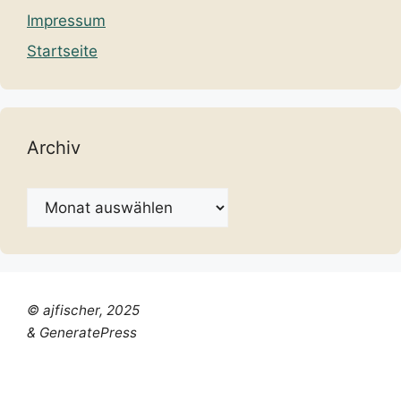
Impressum
Startseite
Archiv
Archiv
© ajfischer, 2025
& GeneratePress
Chinese (Simplified)
Dutch
English
French
German