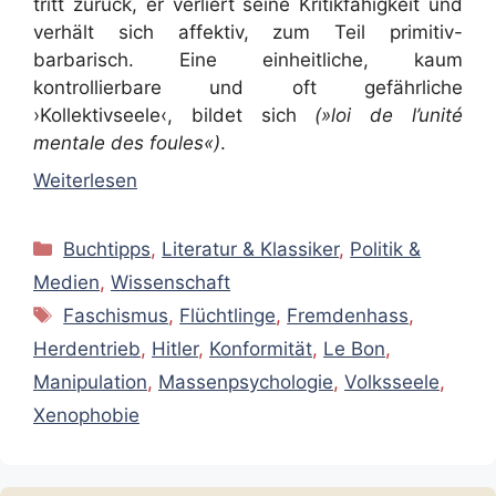
tritt zurück, er verliert seine Kritikfähigkeit und
verhält sich affektiv, zum Teil primitiv-
barbarisch. Eine einheitliche, kaum
kontrollierbare und oft gefährliche
›Kollektivseele‹, bildet sich
(»loi de l’unité
mentale des foules«)
.
Weiterlesen
Kategorien
Buchtipps
,
Literatur & Klassiker
,
Politik &
Medien
,
Wissenschaft
Schlagwörter
Faschismus
,
Flüchtlinge
,
Fremdenhass
,
Herdentrieb
,
Hitler
,
Konformität
,
Le Bon
,
Manipulation
,
Massenpsychologie
,
Volksseele
,
Xenophobie