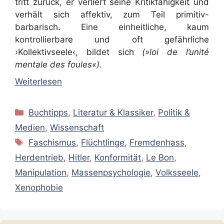
tritt zurück, er verliert seine Kritikfähigkeit und
verhält sich affektiv, zum Teil primitiv-
barbarisch. Eine einheitliche, kaum
kontrollierbare und oft gefährliche
›Kollektivseele‹, bildet sich
(»loi de l’unité
mentale des foules«)
.
Weiterlesen
Kategorien
Buchtipps
,
Literatur & Klassiker
,
Politik &
Medien
,
Wissenschaft
Schlagwörter
Faschismus
,
Flüchtlinge
,
Fremdenhass
,
Herdentrieb
,
Hitler
,
Konformität
,
Le Bon
,
Manipulation
,
Massenpsychologie
,
Volksseele
,
Xenophobie