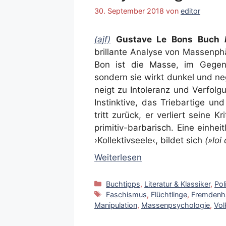
30. September 2018
von
editor
(ajf)
Gustave Le Bons Buch
brillante Analyse von Massenph
Bon ist die Masse, im Gegens
sondern sie wirkt dunkel und ne
neigt zu Intoleranz und Verfolg
Instinktive, das Triebartige un
tritt zurück, er verliert seine Kr
primitiv-barbarisch. Eine einhei
›Kollektivseele‹, bildet sich
(»loi
Weiterlesen
Kategorien
Buchtipps
,
Literatur & Klassiker
,
Pol
Schlagwörter
Faschismus
,
Flüchtlinge
,
Fremdenh
Manipulation
,
Massenpsychologie
,
Vol