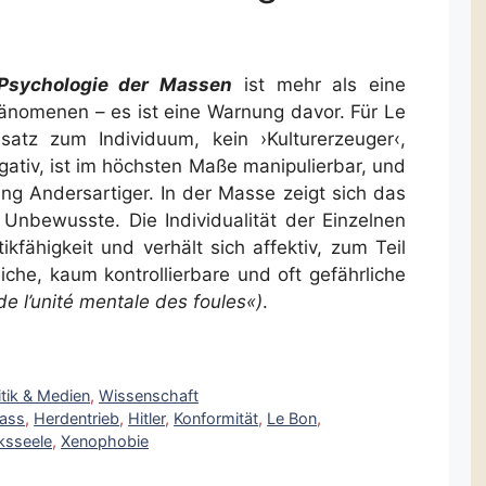
Psychologie der Massen
ist mehr als eine
änomenen – es ist eine Warnung davor. Für Le
atz zum Individuum, kein ›Kulturerzeuger‹,
gativ, ist im höchsten Maße manipulierbar, und
ung Andersartiger. In der Masse zeigt sich das
d Unbewusste. Die Individualität der Einzelnen
itikfähigkeit und verhält sich affektiv, zum Teil
tliche, kaum kontrollierbare und oft gefährliche
 de l’unité mentale des foules«)
.
itik & Medien
,
Wissenschaft
ass
,
Herdentrieb
,
Hitler
,
Konformität
,
Le Bon
,
ksseele
,
Xenophobie