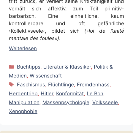
tritt zurück, er verliert seine Kritikfähigkeit und
verhält sich affektiv, zum Teil primitiv-
barbarisch. Eine einheitliche, kaum
kontrollierbare und oft gefährliche
›Kollektivseele‹, bildet sich
(»loi de l’unité
mentale des foules«)
.
Weiterlesen
Kategorien
Buchtipps
,
Literatur & Klassiker
,
Politik &
Medien
,
Wissenschaft
Schlagwörter
Faschismus
,
Flüchtlinge
,
Fremdenhass
,
Herdentrieb
,
Hitler
,
Konformität
,
Le Bon
,
Manipulation
,
Massenpsychologie
,
Volksseele
,
Xenophobie