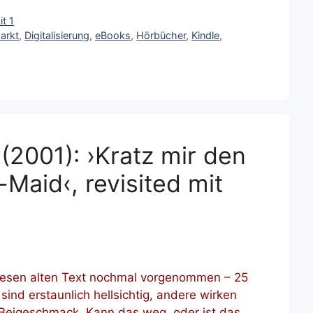
it 1
arkt
,
Digitalisierung
,
eBooks
,
Hörbücher
,
Kindle
,
(2001): ›Kratz mir den
Maid‹, revisited mit
)
iesen alten Text nochmal vorgenommen – 25
ind erstaunlich hellsichtig, andere wirken
 Beigeschmack. Kann das weg, oder ist das