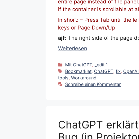
entire page instead of the pane
if the container is scrollable at al
In short: – Press Tab until the l
keys or Page Down/Up
ajf:
The right side of the page d
Weiterlesen
Kategorien
Mit ChatGPT
,
_edit 1
Schlagwörter
Bookmarklet
,
ChatGPT
,
fix
,
OpenAI
tools
,
Workaround
Schreibe einen Kommentar
ChatGPT erklärt
Bug (in Projekto