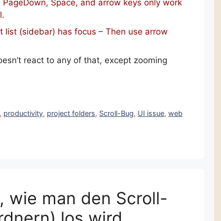
l. PageDown, Space, and arrow keys only work
l.
eft list (sidebar) has focus – Then use arrow
oesn’t react to any of that, except zooming
,
productivity
,
project folders
,
Scroll-Bug
,
UI issue
,
web
, wie man den Scroll-
rdnern) los wird