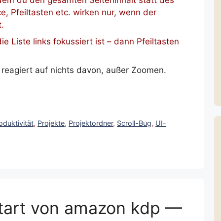
dem du den gesamten Seiteninhalt statt des
, Pfeiltasten etc. wirken nur, wenn der
t.
e Liste links fokussiert ist – dann Pfeiltasten
 reagiert auf nichts davon, außer Zoomen.
oduktivität
,
Projekte
,
Projektordner
,
Scroll-Bug
,
UI-
Start von amazon kdp —