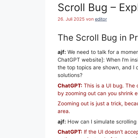
Scroll Bug – Ex
26. Juli 2025
von
editor
The Scroll Bug in P
ajf:
We need to talk for a moment
ChatGPT website]: When I’m inside
the top topics are shown, and I 
solutions?
ChatGPT:
This is a UI bug. The c
by zooming out can you shrink ev
Zooming out is just a trick, beca
area.
ajf:
How can I simulate scrolling
ChatGPT:
If the UI doesn’t accep