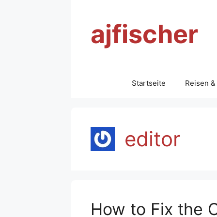
Zum
Inhalt
ajfischer
springen
Startseite
Reisen &
editor
How to Fix the 