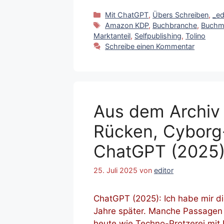
Kategorien
Mit ChatGPT
,
Übers Schreiben
,
_ed
Schlagwörter
Amazon KDP
,
Buchbranche
,
Buchm
Marktanteil
,
Selfpublishing
,
Tolino
Schreibe einen Kommentar
Aus dem Archiv 
Rücken, Cyborg-
ChatGPT (2025
25. Juli 2025
von
editor
ChatGPT (2025): Ich habe mir d
Jahre später. Manche Passagen s
heute wie Techno-Protzerei mit