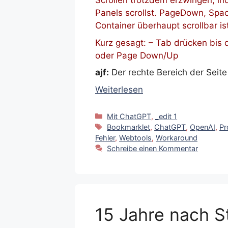
Scrollen trotzdem erzwingen, in
Panels scrollst. PageDown, Space
Container überhaupt scrollbar is
Kurz gesagt: – Tab drücken bis di
oder Page Down/Up
ajf:
Der rechte Bereich der Seite
Weiterlesen
Kategorien
Mit ChatGPT
,
_edit 1
Schlagwörter
Bookmarklet
,
ChatGPT
,
OpenAI
,
Pr
Fehler
,
Webtools
,
Workaround
Schreibe einen Kommentar
15 Jahre nach 