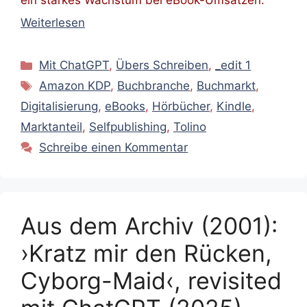
Weiterlesen
Kategorien
Mit ChatGPT
,
Übers Schreiben
,
_edit 1
Schlagwörter
Amazon KDP
,
Buchbranche
,
Buchmarkt
,
Digitalisierung
,
eBooks
,
Hörbücher
,
Kindle
,
Marktanteil
,
Selfpublishing
,
Tolino
Schreibe einen Kommentar
Aus dem Archiv (2001):
›Kratz mir den Rücken,
Cyborg-Maid‹, revisited