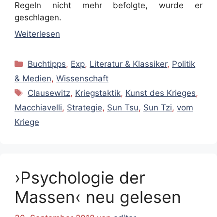
Regeln nicht mehr befolgte, wurde er
geschlagen.
Weiterlesen
Kategorien
Buchtipps
,
Exp
,
Literatur & Klassiker
,
Politik
& Medien
,
Wissenschaft
Schlagwörter
Clausewitz
,
Kriegstaktik
,
Kunst des Krieges
,
Macchiavelli
,
Strategie
,
Sun Tsu
,
Sun Tzi
,
vom
Kriege
›Psychologie der
Massen‹ neu gelesen