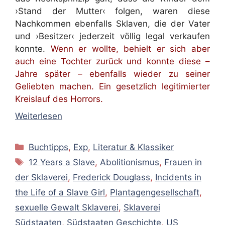
›Stand der Mutter‹ folgen, waren diese
Nachkommen ebenfalls Sklaven, die der Vater
und ›Besitzer‹ jederzeit völlig legal verkaufen
konnte.
Wenn er wollte, behielt er sich aber
auch eine Tochter zurück und konnte diese –
Jahre später – ebenfalls wieder zu seiner
Geliebten machen. Ein gesetzlich legitimierter
Kreislauf des Horrors.
Weiterlesen
Kategorien
Buchtipps
,
Exp
,
Literatur & Klassiker
Schlagwörter
12 Years a Slave
,
Abolitionismus
,
Frauen in
der Sklaverei
,
Frederick Douglass
,
Incidents in
the Life of a Slave Girl
,
Plantagengesellschaft
,
sexuelle Gewalt Sklaverei
,
Sklaverei
Südstaaten
,
Südstaaten Geschichte
,
US