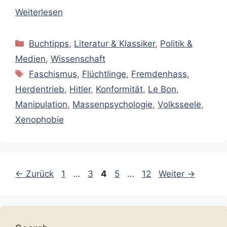
Weiterlesen
Kategorien
Buchtipps
,
Literatur & Klassiker
,
Politik &
Medien
,
Wissenschaft
Schlagwörter
Faschismus
,
Flüchtlinge
,
Fremdenhass
,
Herdentrieb
,
Hitler
,
Konformität
,
Le Bon
,
Manipulation
,
Massenpsychologie
,
Volksseele
,
Xenophobie
Seite
Seite
Seite
Seite
Seite
←
Zurück
1
…
3
4
5
…
12
Weiter
→