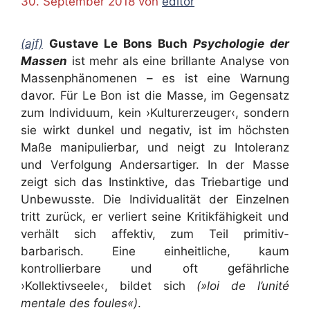
30. September 2018
von
editor
(ajf)
Gustave Le Bons Buch
Psychologie der
Massen
ist mehr als eine brillante Analyse von
Massenphänomenen – es ist eine Warnung
davor. Für Le Bon ist die Masse, im Gegensatz
zum Individuum, kein ›Kulturerzeuger‹, sondern
sie wirkt dunkel und negativ, ist im höchsten
Maße manipulierbar, und neigt zu Intoleranz
und Verfolgung Andersartiger. In der Masse
zeigt sich das Instinktive, das Triebartige und
Unbewusste. Die Individualität der Einzelnen
tritt zurück, er verliert seine Kritikfähigkeit und
verhält sich affektiv, zum Teil primitiv-
barbarisch. Eine einheitliche, kaum
kontrollierbare und oft gefährliche
›Kollektivseele‹, bildet sich
(»loi de l’unité
mentale des foules«)
.