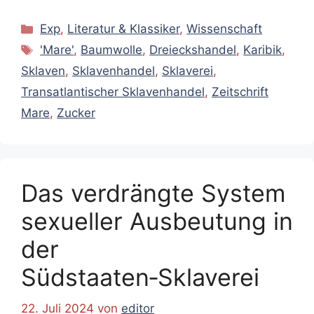
Kategorien
Exp
,
Literatur & Klassiker
,
Wissenschaft
Schlagwörter
'Mare'
,
Baumwolle
,
Dreieckshandel
,
Karibik
,
Sklaven
,
Sklavenhandel
,
Sklaverei
,
Transatlantischer Sklavenhandel
,
Zeitschrift
Mare
,
Zucker
Das verdrängte System
sexueller Ausbeutung in
der
Südstaaten‑Sklaverei
22. Juli 2024
von
editor