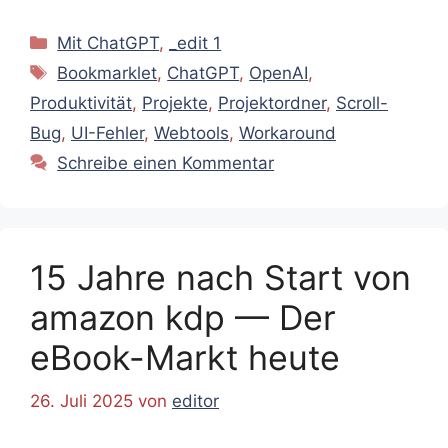
Kategorien
Mit ChatGPT
,
_edit 1
Schlagwörter
Bookmarklet
,
ChatGPT
,
OpenAI
,
Produktivität
,
Projekte
,
Projektordner
,
Scroll-
Bug
,
UI-Fehler
,
Webtools
,
Workaround
Schreibe einen Kommentar
15 Jahre nach Start von
amazon kdp — Der
eBook-Markt heute
26. Juli 2025
von
editor