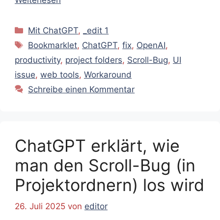
Kategorien
Mit ChatGPT
,
_edit 1
Schlagwörter
Bookmarklet
,
ChatGPT
,
fix
,
OpenAI
,
productivity
,
project folders
,
Scroll-Bug
,
UI
issue
,
web tools
,
Workaround
Schreibe einen Kommentar
ChatGPT erklärt, wie
man den Scroll-Bug (in
Projektordnern) los wird
26. Juli 2025
von
editor